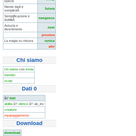
specie
Niente dadi e
futura
semplicitÃ
Semplificazione e
neogeoco
duttilitÃ
Astuzia e
next
divertimento
proxima
La magia su misura
runica
altri
Chi siamo
chi siamo
con
ironia
membri
scopi
Dati 0
â‡’
dati
abilita
â†’
elenco
â†’ ab_inc
creature
equipaggiamento
Download
download