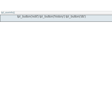
tpl_userinfo()
tpl_button('edit') tpl_button('history') tpl_button('db')