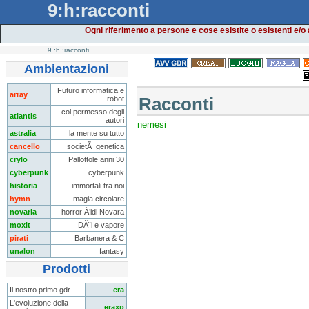
9:h:racconti
Ogni riferimento a persone e cose esistite o esistenti e/o
9
:h
:racconti
Ambientazioni
Futuro informatica e
array
robot
Racconti
col permesso degli
atlantis
autori
nemesi
astralia
la mente su tutto
cancello
societÃ genetica
crylo
Pallottole anni 30
cyberpunk
cyberpunk
historia
immortali tra noi
hymn
magia circolare
novaria
horror Ã’idi Novara
moxit
DÃ¨i e vapore
pirati
Barbanera & C
unalon
fantasy
Prodotti
Il nostro primo gdr
era
L'evoluzione della
eraxp